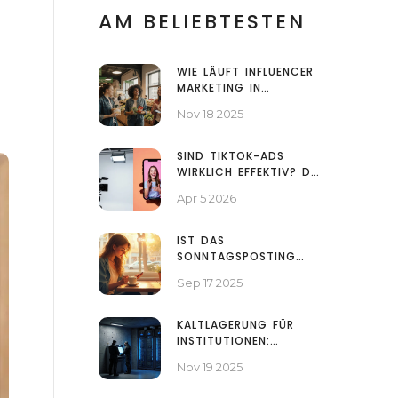
AM BELIEBTESTEN
WIE LÄUFT INFLUENCER
MARKETING IN
ÖSTERREICH AB?
Nov 18 2025
SCHRITT FÜR SCHRITT
ERKLÄRT
SIND TIKTOK-ADS
WIRKLICH EFFEKTIV? DIE
WAHRHEIT ÜBER
Apr 5 2026
WERBEN AUF TIKTOK
IST DAS
SONNTAGSPOSTING
WIRKLICH SCHLECHT?
Sep 17 2025
FAKTEN, VOR‑ UND
NACHTEILE & TIPPS
KALTLAGERUNG FÜR
INSTITUTIONEN:
CUSTODY-KONTROLLEN
Nov 19 2025
UND PHYSISCHE
SICHERHEIT FÜR