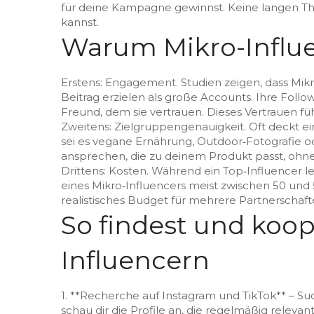
für deine Kampagne gewinnst. Keine langen The
kannst.
Warum Mikro-Influ
Erstens: Engagement. Studien zeigen, dass Mi
Beitrag erzielen als große Accounts. Ihre Follo
Freund, dem sie vertrauen. Dieses Vertrauen fü
Zweitens: Zielgruppengenauigkeit. Oft deckt ein
sei es vegane Ernährung, Outdoor‑Fotografie o
ansprechen, die zu deinem Produkt passt, ohne
Drittens: Kosten. Während ein Top‑Influencer l
eines Mikro‑Influencers meist zwischen 50 und
realistisches Budget für mehrere Partnerschaft
So findest und koop
Influencern
1. **Recherche auf Instagram und TikTok** – S
schau dir die Profile an, die regelmäßig releva