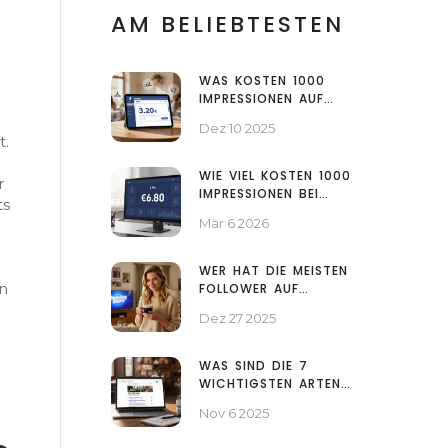
AM BELIEBTESTEN
WAS KOSTEN 1000
IMPRESSIONEN AUF
FACEBOOK? SO
Dez 10 2025
BERECHNEST DU DEINE
t.
KOSTEN FÜR
FACEBOOK-WERBUNG
WIE VIEL KOSTEN 1000
r
IMPRESSIONEN BEI
ts
FACEBOOK? AKTUELLE
Mär 6 2026
PREISE 2026
WER HAT DIE MEISTEN
en
FOLLOWER AUF
INSTAGRAM IN
Dez 27 2025
ÖSTERREICH?
WAS SIND DIE 7
WICHTIGSTEN ARTEN
VON DIGITALEM
Nov 6 2025
MARKETING?