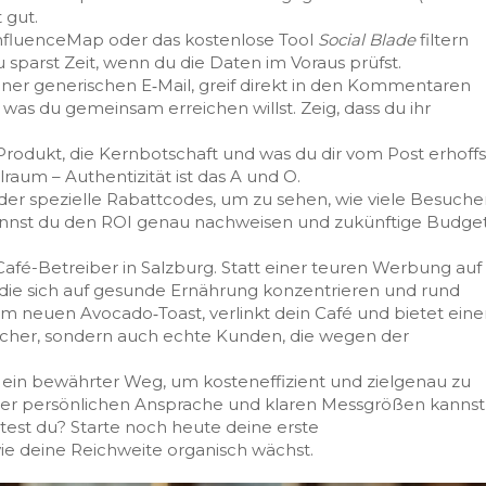
 gut.
 InfluenceMap oder das kostenlose Tool
Social Blade
filtern
 sparst Zeit, wenn du die Daten im Voraus prüfst.
einer generischen E‑Mail, greif direkt in den Kommentaren
was du gemeinsam erreichen willst. Zeig, dass du ihr
Produkt, die Kernbotschaft und was du dir vom Post erhoffs
raum – Authentizität ist das A und O.
er spezielle Rabattcodes, um zu sehen, wie viele Besuche
nnst du den ROI genau nachweisen und zukünftige Budge
o‑Café-Betreiber in Salzburg. Statt einer teuren Werbung auf
, die sich auf gesunde Ernährung konzentrieren und rund
om neuen Avocado‑Toast, verlinkt dein Café und bietet ein
her, sondern auch echte Kunden, die wegen der
rn ein bewährter Weg, um kosteneffizient und zielgenau zu
iner persönlichen Ansprache und klaren Messgrößen kannst
rtest du? Starte noch heute deine erste
e deine Reichweite organisch wächst.