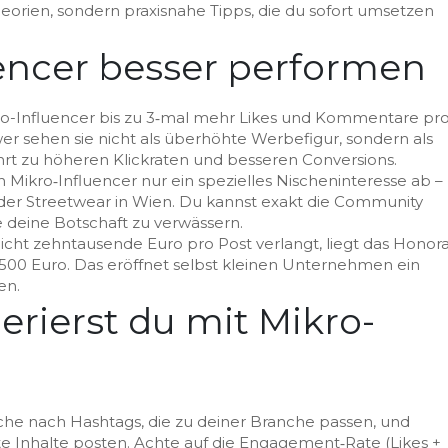
orien, sondern praxisnahe Tipps, die du sofort umsetzen
encer besser performen
kro-Influencer bis zu 3‑mal mehr Likes und Kommentare pr
wer sehen sie nicht als überhöhte Werbefigur, sondern als
hrt zu höheren Klickraten und besseren Conversions.
 Mikro‑Influencer nur ein spezielles Nischeninteresse ab –
der Streetwear in Wien. Du kannst exakt die Community
 deine Botschaft zu verwässern.
eicht zehntausende Euro pro Post verlangt, liegt das Honor
 500 Euro. Das eröffnet selbst kleinen Unternehmen ein
en.
erierst du mit Mikro-
uche nach Hashtags, die zu deiner Branche passen, und
nte Inhalte posten. Achte auf die Engagement‑Rate (Likes +