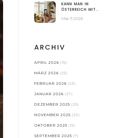
KANN MAN IN
ÖSTERREICH MIT
TIKTOK VIEWS GELD
Mär 11 2026
VERDIENEN? SO
FUNKTIONIERT'S
WIRKLICH
ARCHIV
APRIL 2026
(15)
MÄRZ 2026
(25)
FEBRUAR 2026
(23)
JANUAR 2026
(27)
DEZEMBER 2025
(25)
NOVEMBER 2025
(33)
OKTOBER 2025
(15)
SEPTEMBER 2025
(7)