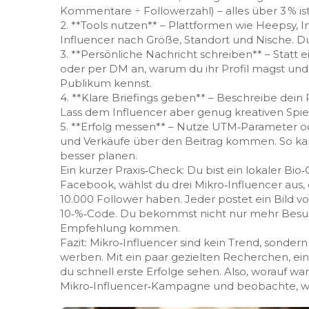
Kommentare ÷ Followerzahl) – alles über 3 % ist
2. **Tools nutzen** – Plattformen wie Heepsy,
Influencer nach Größe, Standort und Nische. Du
3. **Persönliche Nachricht schreiben** – Statt 
oder per DM an, warum du ihr Profil magst und 
Publikum kennst.
4. **Klare Briefings geben** – Beschreibe dein 
Lass dem Influencer aber genug kreativen Spiel
5. **Erfolg messen** – Nutze UTM‑Parameter od
und Verkäufe über den Beitrag kommen. So ka
besser planen.
Ein kurzer Praxis‑Check: Du bist ein lokaler Bi
Facebook, wählst du drei Mikro‑Influencer aus
10.000 Follower haben. Jeder postet ein Bild v
10‑%‑Code. Du bekommst nicht nur mehr Besuc
Empfehlung kommen.
Fazit: Mikro‑Influencer sind kein Trend, sonde
werben. Mit ein paar gezielten Recherchen, e
du schnell erste Erfolge sehen. Also, worauf wa
Mikro‑Influencer‑Kampagne und beobachte, wi