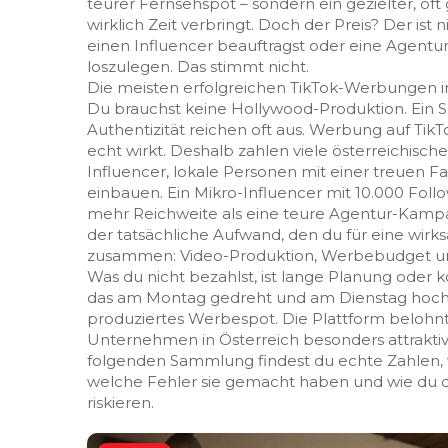
teurer Fernsehspot – sondern ein gezielter, oft
wirklich Zeit verbringt.
Doch der Preis? Der ist ni
einen Influencer beauftragst oder eine Agentur
loszulegen. Das stimmt nicht.
Die meisten erfolgreichen TikTok-Werbungen in
Du brauchst keine Hollywood-Produktion. Ein S
Authentizität reichen oft aus. Werbung auf TikTok
echt wirkt. Deshalb zahlen viele österreichisch
Influencer
,
lokale Personen mit einer treuen Fa
einbauen
. Ein Mikro-Influencer mit 10.000 Foll
mehr Reichweite als eine teure Agentur-Kam
der tatsächliche Aufwand, den du für eine wir
zusammen: Video-Produktion, Werbebudget un
Was du nicht bezahlst, ist lange Planung oder k
das am Montag gedreht und am Dienstag hochge
produziertes Werbespot. Die Plattform belohnt 
Unternehmen in Österreich besonders attraktiv.
folgenden Sammlung findest du echte Zahlen, w
welche Fehler sie gemacht haben und wie du dei
riskieren.