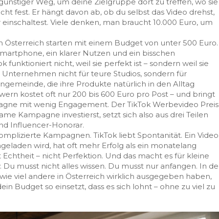
 günstiger Weg, um deine Zielgruppe dort zu treffen, wo sie
cht fest. Er hängt davon ab, ob du selbst das Video drehst,
 einschaltest. Viele denken, man braucht 10.000 Euro, um
 Österreich starten mit einem Budget von unter 500 Euro.
martphone, ein klarer Nutzen und ein bisschen
 funktioniert nicht, weil sie perfekt ist – sondern weil sie
e Unternehmen nicht für teure Studios, sondern für
ngemeinde, die ihre Produkte natürlich in den Alltag
owern kostet oft nur 200 bis 600 Euro pro Post – und bringt
pagne mit wenig Engagement. Der
TikTok Werbevideo Preis
ksame Kampagne investierst
, setzt sich also aus drei Teilen
d Influencer-Honorar.
omplizierte Kampagnen. TikTok liebt Spontanität. Ein Video
laden wird, hat oft mehr Erfolg als ein monatelang
Echtheit – nicht Perfektion. Und das macht es für kleine
 Du musst nicht alles wissen. Du musst nur anfangen. In de
ie viel andere in Österreich wirklich ausgegeben haben,
n Budget so einsetzt, dass es sich lohnt – ohne zu viel zu