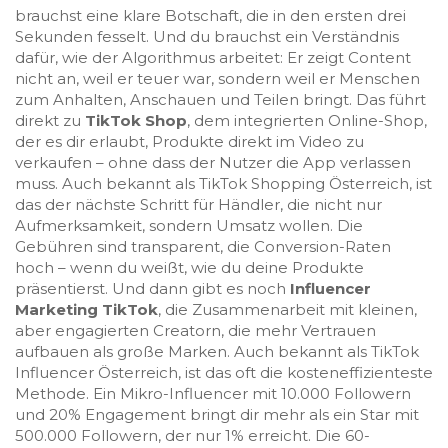
brauchst eine klare Botschaft, die in den ersten drei
Sekunden fesselt. Und du brauchst ein Verständnis
dafür, wie der Algorithmus arbeitet: Er zeigt Content
nicht an, weil er teuer war, sondern weil er Menschen
zum Anhalten, Anschauen und Teilen bringt.
Das führt
direkt zu
TikTok Shop
,
dem integrierten Online-Shop,
der es dir erlaubt, Produkte direkt im Video zu
verkaufen – ohne dass der Nutzer die App verlassen
muss
. Auch bekannt als
TikTok Shopping Österreich
, ist
das der nächste Schritt für Händler, die nicht nur
Aufmerksamkeit, sondern Umsatz wollen. Die
Gebühren sind transparent, die Conversion-Raten
hoch – wenn du weißt, wie du deine Produkte
präsentierst.
Und dann gibt es noch
Influencer
Marketing TikTok
,
die Zusammenarbeit mit kleinen,
aber engagierten Creatorn, die mehr Vertrauen
aufbauen als große Marken
. Auch bekannt als
TikTok
Influencer Österreich
, ist das oft die kosteneffizienteste
Methode. Ein Mikro-Influencer mit 10.000 Followern
und 20% Engagement bringt dir mehr als ein Star mit
500.000 Followern, der nur 1% erreicht.
Die 60-