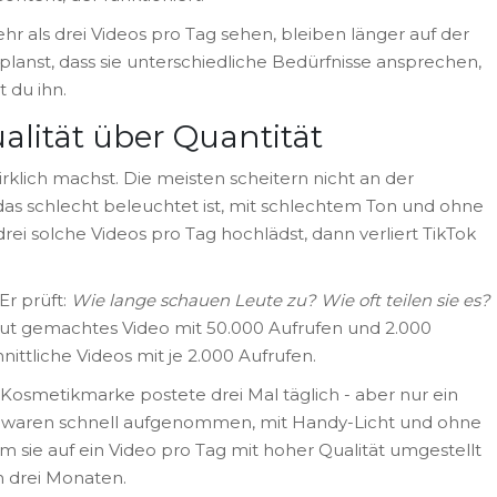
ehr als drei Videos pro Tag sehen, bleiben länger auf der
planst, dass sie unterschiedliche Bedürfnisse ansprechen,
 du ihn.
alität über Quantität
wirklich machst. Die meisten scheitern nicht an der
, das schlecht beleuchtet ist, mit schlechtem Ton und ohne
drei solche Videos pro Tag hochlädst, dann verliert TikTok
Er prüft:
Wie lange schauen Leute zu? Wie oft teilen sie es?
gut gemachtes Video mit 50.000 Aufrufen und 2.000
ittliche Videos mit je 2.000 Aufrufen.
 Kosmetikmarke postete drei Mal täglich - aber nur ein
n waren schnell aufgenommen, mit Handy-Licht und ohne
m sie auf ein Video pro Tag mit hoher Qualität umgestellt
n drei Monaten.