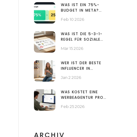
WAS IST EIN 75%-
BUDGET IN META?
EINFACH ERKLÄRT FÜR
Feb 10 2026
WERBETREIBENDE
WAS IST DIE 5-3-1-
REGEL FÜR SOZIALE
MEDIEN?
Mär 15 2026
WER IST DER BESTE
INFLUENCER IN
ÖSTERREICH? DIE
Jan 2 2026
ECHTEN ZAHLEN HINTER
DEN GRÖSSTEN T
IKTOK-STARS 2026
WAS KOSTET EINE
WERBEAGENTUR PRO
STUNDE FÜR FACEBOOK
Feb 25 2026
ADS? AKTUELLE PREISE
2026
ARCHIV