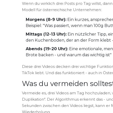
Wenn du wirklich drei Posts pro Tag willst, dann 
Modell für österreichische Unternehmen:
Morgens (8-9 Uhr):
Ein kurzes, anspreche
Beispiel: "Was passiert, wenn man 100g But
Mittags (12-13 Uhr):
Ein nützlicher Tipp, e
den Kuchenboden, der an der Form klebt - 
Abends (19-20 Uhr):
Eine emotionale, mens
Brote backen - und warum das wichtig ist"
Diese drei Videos decken drei wichtige Funktio
TikTok liebt. Und das funktioniert - auch in Öster
Was du vermeiden solltes
Vermeide es, drei Videos am Tag hochzuladen, w
Duplikation". Der Algorithmus erkennt das - un
Sekunden zwischen den Videos liegst, kann er fes
Wiederholung.