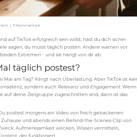
reich
|
11 Kommentare
auf TikTok erfolgreich sein willst, hast du dich sicher
iele sagen, du musst täglich posten. Andere warnen vor
beiden Extremen - und sie hängt von dir ab.
al täglich postest?
Drei Mal am Tag? Klingt nach Überlastung. Aber TikTok ist kei
Konsistenz, sondern auch
Relevanz
und
Engagement
. Wenn
ie auf deine Zielgruppe zugeschnitten sind, dann ist das
az. Du postest morgens ein Video von frisch gebackenen
für Zuhause und abends einen Behind-the-Scenes-Clip von
Zweck: Aufmerksamkeit wecken, Wissen vermitteln,
ontent, der funktioniert.