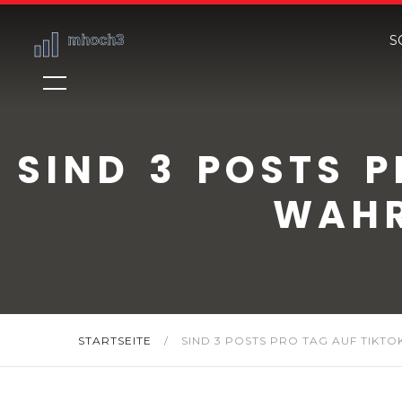
S
SIND 3 POSTS P
WAHR
STARTSEITE
/
SIND 3 POSTS PRO TAG AUF TIKTO