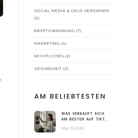
SOCIAL MEDIA & GELD VERDIENEN
(9)
KRYPTOWÄHRUNG
(7)
MARKETING
(4)
RECHTLICHES
(2)
GESUNDHEIT
(2)
n
AM BELIEBTESTEN
WAS VERKAUFT SICH
AM BESTEN AUF TIKTOK
IN ÖSTERREICH?
Mär 19 2026