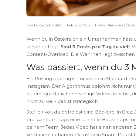
von Lukas Schönfeld
|
Feb, 26 2026
|
TikTok Marketing Öster
Wenn du in Österreich ein Unternehmen hast und 
schon gefragt:
Sind 3 Posts pro Tag zu viel
? V
Content-Overload. Die Wahrheit liegt zwischen 
Was passiert, wenn du 3 M
Ein Posting pro Tag ist für viele ein Standard. 
Instagram. Der Algorithmus belohnt nicht nur 
du drei qualitativ hochwertige Videos machst, d
nicht zu viel - das ist strategisch.
Stell dir vor, du betreibst eine Bäckerei in Gr
Croissants, mittags eine schnelle Back-Tipps 
deinem Team. Jedes Video hat einen anderen 
Vertrauen aufbauen. Das ist kein Spam. Das ist C