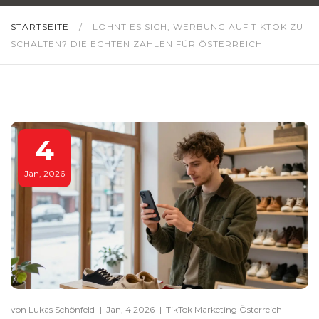
STARTSEITE
/
LOHNT ES SICH, WERBUNG AUF TIKTOK ZU
SCHALTEN? DIE ECHTEN ZAHLEN FÜR ÖSTERREICH
4
Jan, 2026
von Lukas Schönfeld
|
Jan, 4 2026
|
TikTok Marketing Österreich
|