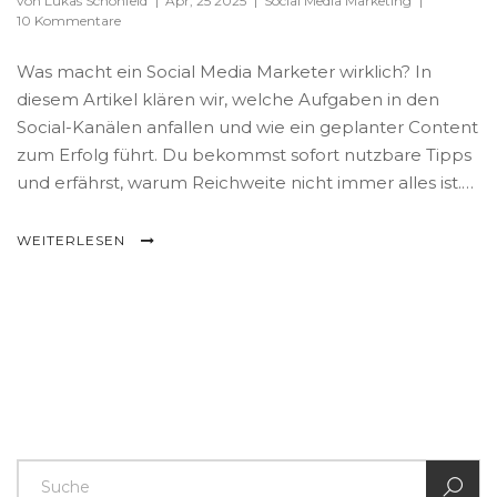
von Lukas Schönfeld
|
Apr, 25 2025
|
Social Media Marketing
|
10 Kommentare
Was macht ein Social Media Marketer wirklich? In
diesem Artikel klären wir, welche Aufgaben in den
Social-Kanälen anfallen und wie ein geplanter Content
zum Erfolg führt. Du bekommst sofort nutzbare Tipps
und erfährst, warum Reichweite nicht immer alles ist.
Checklisten helfen beim Einstieg. All das kompakt und
verständlich erklärt.
WEITERLESEN