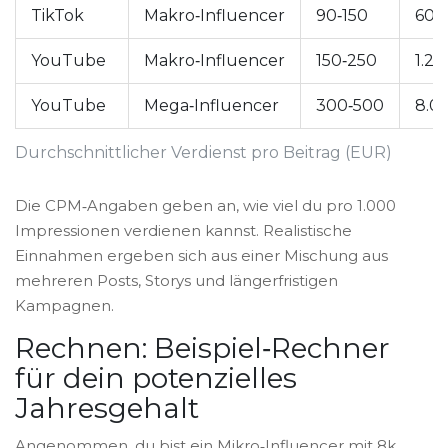
TikTok
Makro‑Influencer
90‑150
600
YouTube
Makro‑Influencer
150‑250
1.2
YouTube
Mega‑Influencer
300‑500
8.0
Durchschnittlicher Verdienst pro Beitrag (EUR)
Die CPM‑Angaben geben an, wie viel du pro 1.000
Impressionen verdienen kannst. Realistische
Einnahmen ergeben sich aus einer Mischung aus
mehreren Posts, Storys und längerfristigen
Kampagnen.
Rechnen: Beispiel‑Rechner
für dein potenzielles
Jahresgehalt
Angenommen, du bist ein Mikro‑Influencer mit 8k