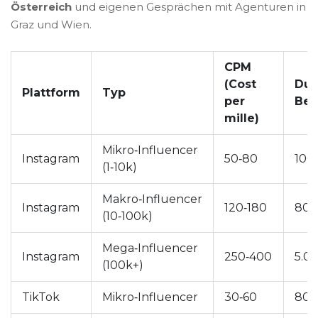
Österreich
und eigenen Gesprächen mit Agenturen in
Graz und Wien.
CPM
(Cost
Dur
Plattform
Typ
per
Bet
mille)
Mikro‑Influencer
Instagram
50‑80
100
(1‑10k)
Makro‑Influencer
Instagram
120‑180
800
(10‑100k)
Mega‑Influencer
Instagram
250‑400
5.0
(100k+)
TikTok
Mikro‑Influencer
30‑60
80‑