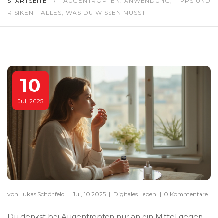
STARTSEITE
/
AUGENTROPFEN: ANWENDUNG, TIPPS UND
RISIKEN – ALLES, WAS DU WISSEN MUSST
10
Jul, 2025
von Lukas Schönfeld
|
Jul, 10 2025
|
Digitales Leben
|
0 Kommentare
Du denkst bei Augentropfen nur an ein Mittel gegen