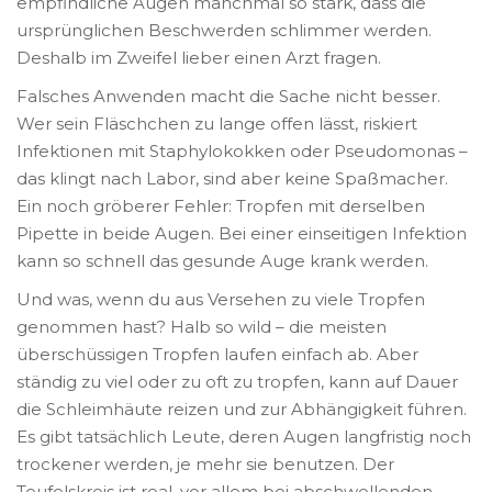
empfindliche Augen manchmal so stark, dass die
ursprünglichen Beschwerden schlimmer werden.
Deshalb im Zweifel lieber einen Arzt fragen.
Falsches Anwenden macht die Sache nicht besser.
Wer sein Fläschchen zu lange offen lässt, riskiert
Infektionen mit Staphylokokken oder Pseudomonas –
das klingt nach Labor, sind aber keine Spaßmacher.
Ein noch gröberer Fehler: Tropfen mit derselben
Pipette in beide Augen. Bei einer einseitigen Infektion
kann so schnell das gesunde Auge krank werden.
Und was, wenn du aus Versehen zu viele Tropfen
genommen hast? Halb so wild – die meisten
überschüssigen Tropfen laufen einfach ab. Aber
ständig zu viel oder zu oft zu tropfen, kann auf Dauer
die Schleimhäute reizen und zur Abhängigkeit führen.
Es gibt tatsächlich Leute, deren Augen langfristig noch
trockener werden, je mehr sie benutzen. Der
Teufelskreis ist real, vor allem bei abschwellenden