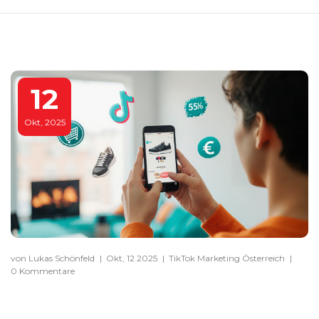
12
Okt, 2025
von Lukas Schönfeld
|
Okt, 12 2025
|
TikTok Marketing Österreich
|
0 Kommentare