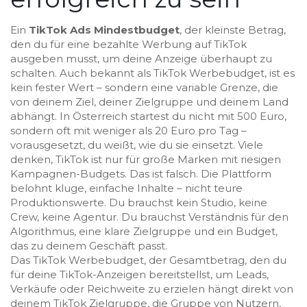
Ein
TikTok Ads Mindestbudget
,
der kleinste Betrag,
den du für eine bezahlte Werbung auf TikTok
ausgeben musst, um deine Anzeige überhaupt zu
schalten
. Auch bekannt als
TikTok Werbebudget
, ist es
kein fester Wert – sondern eine variable Grenze, die
von deinem Ziel, deiner Zielgruppe und deinem Land
abhängt. In Österreich startest du nicht mit 500 Euro,
sondern oft mit weniger als 20 Euro pro Tag –
vorausgesetzt, du weißt, wie du sie einsetzt.
Viele
denken, TikTok ist nur für große Marken mit riesigen
Kampagnen-Budgets. Das ist falsch. Die Plattform
belohnt kluge, einfache Inhalte – nicht teure
Produktionswerte. Du brauchst kein Studio, keine
Crew, keine Agentur. Du brauchst Verständnis für den
Algorithmus, eine klare Zielgruppe und ein Budget,
das zu deinem Geschäft passt.
Das
TikTok Werbebudget
,
der Gesamtbetrag, den du
für deine TikTok-Anzeigen bereitstellst, um Leads,
Verkäufe oder Reichweite zu erzielen
hängt direkt von
deinem
TikTok Zielgruppe
,
die Gruppe von Nutzern,