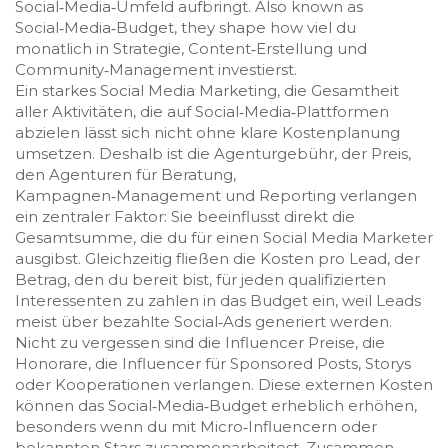
Social‑Media‑Umfeld aufbringt
. Also known as
Social‑Media‑Budget
, they shape how viel du
monatlich in Strategie, Content‑Erstellung und
Community‑Management investierst.
Ein starkes
Social Media Marketing
,
die Gesamtheit
aller Aktivitäten, die auf Social‑Media‑Plattformen
abzielen
lässt sich nicht ohne klare Kostenplanung
umsetzen. Deshalb ist die
Agenturgebühr
,
der Preis,
den Agenturen für Beratung,
Kampagnen‑Management und Reporting verlangen
ein zentraler Faktor: Sie beeinflusst direkt die
Gesamtsumme, die du für einen Social Media Marketer
ausgibst. Gleichzeitig fließen die
Kosten pro Lead
,
der
Betrag, den du bereit bist, für jeden qualifizierten
Interessenten zu zahlen
in das Budget ein, weil Leads
meist über bezahlte Social‑Ads generiert werden.
Nicht zu vergessen sind die
Influencer Preise
,
die
Honorare, die Influencer für Sponsored Posts, Storys
oder Kooperationen verlangen
. Diese externen Kosten
können das Social‑Media‑Budget erheblich erhöhen,
besonders wenn du mit Micro‑Influencern oder
bekannten Stars zusammenarbeitest. Zusammen