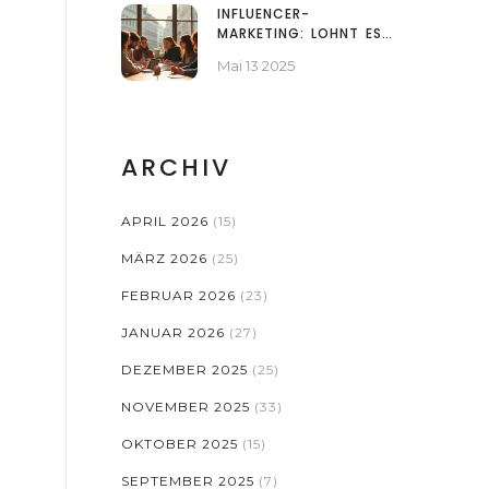
INFLUENCER-
MARKETING: LOHNT ES
SICH WIRKLICH FÜR
Mai 13 2025
UNTERNEHMEN?
ARCHIV
APRIL 2026
(15)
MÄRZ 2026
(25)
FEBRUAR 2026
(23)
JANUAR 2026
(27)
DEZEMBER 2025
(25)
NOVEMBER 2025
(33)
OKTOBER 2025
(15)
SEPTEMBER 2025
(7)