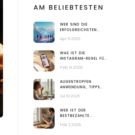
AM BELIEBTESTEN
WER SIND DIE
ERFOLGREICHSTEN
INFLUENCER IN
Apr 9 2025
ÖSTERREICH?
WAS IST DIE
INSTAGRAM-REGEL FÜR
531?
Feb 14 2026
AUGENTROPFEN:
ANWENDUNG, TIPPS
UND RISIKEN – ALLES,
Jul 10 2025
WAS DU WISSEN MUSST
WER IST DER
BESTBEZAHLTE
TIKTOKER IN
Mär 2 2026
ÖSTERREICH?