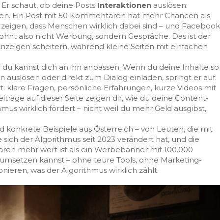
. Er schaut, ob deine Posts
Interaktionen
auslösen:
ten. Ein Post mit 50 Kommentaren hat mehr Chancen als
zeigen, dass Menschen wirklich dabei sind – und Facebook
elohnt also nicht Werbung, sondern Gespräche. Das ist der
zeigen scheitern, während kleine Seiten mit einfachen
 du kannst dich an ihn anpassen. Wenn du deine Inhalte so
n auslösen oder direkt zum Dialog einladen, springt er auf.
rt: klare Fragen, persönliche Erfahrungen, kurze Videos mit
eiträge auf dieser Seite zeigen dir, wie du deine Content-
hmus wirklich fördert – nicht weil du mehr Geld ausgibst,
nd konkrete Beispiele aus Österreich – von Leuten, die mit
sich der Algorithmus seit 2023 verändert hat, und die
ren mehr wert ist als ein Werbebanner mit 100.000
 umsetzen kannst – ohne teure Tools, ohne Marketing-
onieren, was der Algorithmus wirklich zählt.