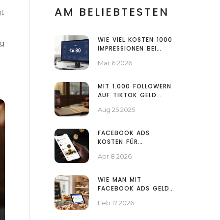
AM BELIEBTESTEN
gt
WIE VIEL KOSTEN 1000
ng
IMPRESSIONEN BEI
FACEBOOK? AKTUELLE
Mär 6 2026
PREISE 2026
MIT 1.000 FOLLOWERN
AUF TIKTOK GELD
VERDIENEN?
Aug 25 2025
REALISTISCHE CHANCEN
2025
FACEBOOK ADS
KOSTEN FÜR
UNTERNEHMEN:
Apr 8 2026
BUDGET-PLANUNG UND
PREISMODELL 2026
WIE MAN MIT
FACEBOOK ADS GELD
VERDIENT: PRAKTISCHE
Feb 17 2026
SCHRITTE FÜR
ANFÄNGER UND