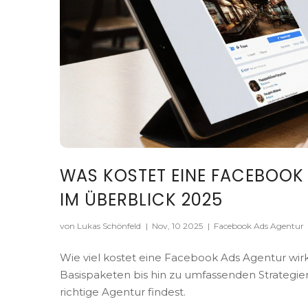
WAS KOSTET EINE FACEBOOK
IM ÜBERBLICK 2025
von Lukas Schönfeld
|
Nov, 10 2025
|
Facebook Ads Agentur
Wie viel kostet eine Facebook Ads Agentur wirkli
Basispaketen bis hin zu umfassenden Strategie
richtige Agentur findest.