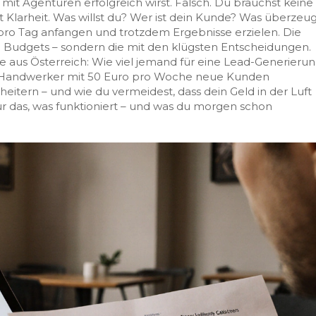
mit Agenturen erfolgreich wirst. Falsch. Du brauchst keine
 Klarheit. Was willst du? Wer ist dein Kunde? Was überzeu
 pro Tag anfangen und trotzdem Ergebnisse erzielen. Die
ten Budgets – sondern die mit den klügsten Entscheidungen.
le aus Österreich: Wie viel jemand für eine Lead-Generieru
r Handwerker mit 50 Euro pro Woche neue Kunden
rn – und wie du vermeidest, dass dein Geld in der Luft
ur das, was funktioniert – und was du morgen schon