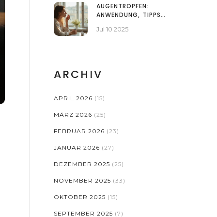
AGENTUREN
AUGENTROPFEN:
ANWENDUNG, TIPPS
UND RISIKEN – ALLES,
Jul 10 2025
WAS DU WISSEN MUSST
ARCHIV
APRIL 2026
(15)
MÄRZ 2026
(25)
FEBRUAR 2026
(23)
JANUAR 2026
(27)
DEZEMBER 2025
(25)
NOVEMBER 2025
(33)
OKTOBER 2025
(15)
SEPTEMBER 2025
(7)