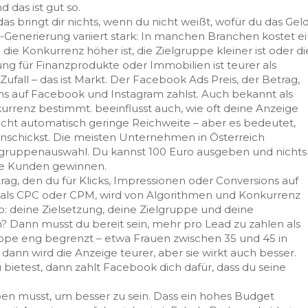
 das ist gut so.
s bringt dir nichts, wenn du nicht weißt, wofür du das Gel
ad-Generierung variiert stark: In manchen Branchen kostet e
die Konkurrenz höher ist, die Zielgruppe kleiner ist oder di
ng für Finanzprodukte oder Immobilien ist teurer als
ufall – das ist Markt. Der
Facebook Ads Preis
,
der Betrag,
ons auf Facebook und Instagram zahlst
. Auch bekannt als
kurrenz bestimmt.
beeinflusst auch, wie oft deine Anzeige
icht automatisch geringe Reichweite – aber es bedeutet,
inschickst. Die meisten Unternehmen in Österreich
elgruppenauswahl. Du kannst 100 Euro ausgeben und nichts
ue Kunden gewinnen.
rag, den du für Klicks, Impressionen oder Conversions auf
als
CPC oder CPM
, wird von Algorithmen und Konkurrenz
 deine Zielsetzung, deine Zielgruppe und deine
? Dann musst du bereit sein, mehr pro Lead zu zahlen als
ruppe eng begrenzt – etwa Frauen zwischen 35 und 45 in
dann wird die Anzeige teurer, aber sie wirkt auch besser.
 bietest, dann zahlt Facebook dich dafür, dass du seine
en musst, um besser zu sein. Dass ein hohes Budget