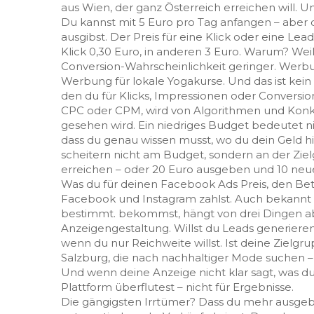
aus Wien, der ganz Österreich erreichen will. Und
Du kannst mit 5 Euro pro Tag anfangen – aber da
ausgibst. Der Preis für eine Klick oder eine Le
Klick 0,30 Euro, in anderen 3 Euro. Warum? Weil 
Conversion-Wahrscheinlichkeit geringer. Werbu
Werbung für lokale Yogakurse. Und das ist kein Z
den du für Klicks, Impressionen oder Conversi
CPC oder CPM
, wird von Algorithmen und Kon
gesehen wird. Ein niedriges Budget bedeutet n
dass du genau wissen musst, wo du dein Geld h
scheitern nicht am Budget, sondern an der Zi
erreichen – oder 20 Euro ausgeben und 10 ne
Was du für deinen
Facebook Ads Preis
,
den Bet
Facebook und Instagram zahlst
. Auch bekannt 
bestimmt.
bekommst, hängt von drei Dingen ab:
Anzeigengestaltung. Willst du Leads generieren
wenn du nur Reichweite willst. Ist deine Zielg
Salzburg, die nach nachhaltiger Mode suchen – 
Und wenn deine Anzeige nicht klar sagt, was du
Plattform überflutest – nicht für Ergebnisse.
Die gängigsten Irrtümer? Dass du mehr ausgeb