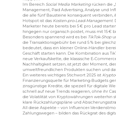
Im Bereich
Social Media Marketing
rücken die „
Management, Paid Advertising, Analyse und Inf
die alle fünf Bausteine konsequent verbinden, 
Hotspot ist das
Kosten‑pro‑Lead‑Management
.
Marketer heute bereits bei 5 € pro Lead starte
hingegen nur organisch postet, muss mit 15 € b
Besonders spannend wird es bei
TikTok‑Shop
un
die Transaktionsgebühr bei rund 5 % bei gleich
bedeutet, dass ein kleiner Online‑Händler bere
Geschäft starten kann. Die Kombination aus Tik
neue Verkaufskette, die klassische E‑Commerce
Nachhaltigkeit setzen, ist jetzt der Moment, d
umweltfreundlichen Produkten suchen und dafü
Ein weiteres wichtiges Stichwort 2025 ist
Krypto
Finanzierungsquelle für Marketing‑Budgets ge
zinsgünstige Kredite, die speziell für digital
schnell auf neue Trends reagieren, ohne ihr Cas
die Volatilität von Kryptowährungen weiterhin st
klare Rückzahlungspläne und Absicherungsstrat
All diese Aspekte – von Influencer‑Verdienstm
Zahlungswegen – bilden das Rückgrat des digita