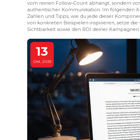
vom reinen Follow‑Count abhängt, sondern vo
authentischer Kommunikation. Im folgenden Arti
Zahlen und Tipps, wie du jede dieser Komponen
von konkreten Beispielen inspirieren, setze die
Sichtbarkeit sowie den ROI deiner Kampagnen.
13
Okt, 2025