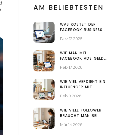
d
AM BELIEBTESTEN
e
WAS KOSTET DER
FACEBOOK BUSINESS
MANAGER? ALLE
Dez 12 2025
GEBÜHREN UND
VERSTECKTEN KOSTEN
2025
WIE MAN MIT
FACEBOOK ADS GELD
VERDIENT: PRAKTISCHE
Feb 17 2026
SCHRITTE FÜR
ANFÄNGER UND
AGENTUREN
WIE VIEL VERDIENT EIN
INFLUENCER MIT
300.000 FOLLOWERN IN
Feb 9 2026
ÖSTERREICH?
WIE VIELE FOLLOWER
BRAUCHT MAN BEI
FACEBOOK, UM GELD
Mär 14 2026
ZU VERDIENEN?