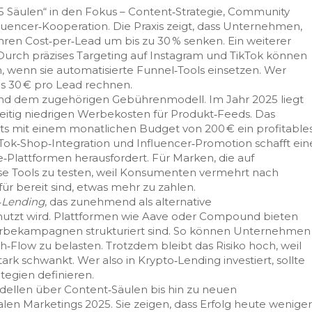
5 Säulen“ in den Fokus – Content‑Strategie, Community
luencer‑Kooperation. Die Praxis zeigt, dass Unternehmen,
ihren Cost‑per‑Lead um bis zu 30 % senken. Ein weiterer
 Durch präzises Targeting auf Instagram und TikTok können
n, wenn sie automatisierte Funnel‑Tools einsetzen. Wer
is 30 € pro Lead rechnen.
d dem zugehörigen Gebührenmodell. Im Jahr 2025 liegt
zeitig niedrigen Werbekosten für Produkt‑Feeds. Das
its mit einem monatlichen Budget von 200 € ein profitable
Tok‑Shop‑Integration und Influencer‑Promotion schafft ein
‑Plattformen herausfordert. Für Marken, die auf
iese Tools zu testen, weil Konsumenten vermehrt nach
r bereit sind, etwas mehr zu zahlen.
‑Lending
, das zunehmend als alternative
nutzt wird. Plattformen wie Aave oder Compound bieten
e Werbekampagnen strukturiert sind. So können Unternehmen
h‑Flow zu belasten. Trotzdem bleibt das Risiko hoch, weil
ark schwankt. Wer also in Krypto‑Lending investiert, sollte
egien definieren.
odellen über Content‑Säulen bis hin zu neuen
len Marketings 2025. Sie zeigen, dass Erfolg heute weniger