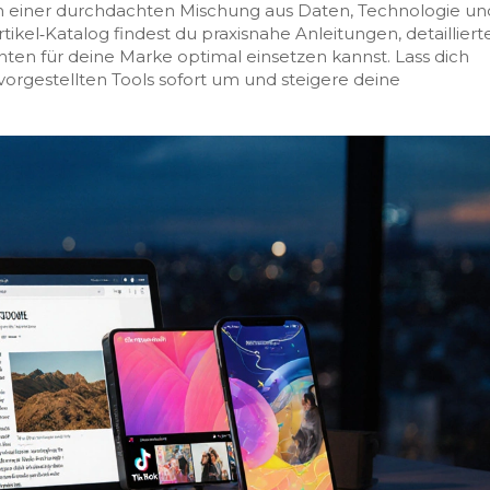
n einer durchdachten Mischung aus Daten, Technologie un
kel‑Katalog findest du praxisnahe Anleitungen, detailliert
ten für deine Marke optimal einsetzen kannst. Lass dich
 vorgestellten Tools sofort um und steigere deine