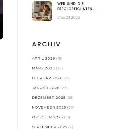
WER SIND DIE
ERFOLGREICHSTEN
BLOGGER IN
Dez 23 2025
ÖSTERREICH? TOP 7
MIT ECHTEN ZAHLEN
UND STRATEGIEN
ARCHIV
APRIL 2026
(15)
MÄRZ 2026
(25)
FEBRUAR 2026
(23)
JANUAR 2026
(27)
DEZEMBER 2025
(25)
NOVEMBER 2025
(33)
OKTOBER 2025
(15)
SEPTEMBER 2025
(7)