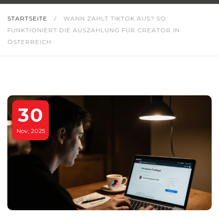
STARTSEITE
/
WANN ZAHLT TIKTOK AUS? SO
FUNKTIONIERT DIE AUSZAHLUNG FÜR CREATOR IN
ÖSTERREICH
30
Nov, 2025