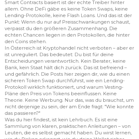
Smart Contracts basiert
ist der echte Treiber hinter
allem. Ohne DeFi gäbe es keine Token Swaps, keine
Lending-Protokolle, keine Flash Loans. Und das ist der
Punkt: Wenn du nur auf Preisschwankungen schaust,
verpasst du den größeren Zusammenhang. Die
echten Chancen liegen in den Protokollen, die hinter
den Coins stehen.
In Österreich ist Kryptohandel nicht verboten – aber er
ist unreguliert. Das bedeutet: Du bist für deine
Entscheidungen verantwortlich. Kein Berater, keine
Bank, kein Staat hält dich zurück. Das ist befreiend –
und gefährlich. Die Posts hier zeigen dir, wie du einen
sicheren Token Swap durchführst, wie ein Lending-
Protokoll wirklich funktioniert, und warum Vesting-
Pläne den Preis von Tokens beeinflussen. Keine
Theorie. Keine Werbung. Nur das, was du brauchst, um
nicht derjenige zu sein, der am Ende fragt: "Wie konnte
das passieren?"
Was du hier findest, ist kein Lehrbuch. Es ist eine
Sammlung von klaren, praktischen Anleitungen – von
Leuten, die es selbst gemacht haben. Du wirst lernen,