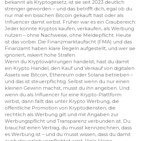
bekannt als
Kryptogesetz
, ist sie seit 2023 deutlich
strenger geworden – und das betrifft dich, egal ob du
nur mal ein bisschen Bitcoin gekauft hast oder als
Influencer damit wirbst.
Früher war es ein Graubereich:
Jeder konnte Kryptos kaufen, verkaufen, als Werbung
nutzen – ohne Nachweise, ohne Meldepflicht. Heute
ist das vorbei. Die Finanzmarktaufsicht (FMA) und das
Finanzamt haben klare Regeln aufgestellt, und wer sie
ignoriert, riskiert hohe Strafen.
Wenn du Kryptowährungen handelst, hast du damit
ein
Krypto Handel
,
den Kauf und Verkauf von digitalen
Assets wie Bitcoin, Ethereum oder Solana
betrieben –
und das ist steuerpflichtig. Selbst wenn du nur einen
kleinen Gewinn machst, musst du ihn angeben. Und
wenn du als Influencer für eine Krypto-Plattform
wirbst, dann fällt das unter
Krypto Werbung
,
die
öffentliche Promotion von Kryptodiensten, die
rechtlich als Werbung gilt und mit Angaben zur
Werbungspflicht und Transparenz verbunden ist
. Du
brauchst einen Vertrag, du musst kennzeichnen, dass
es Werbung ist – und du musst wissen, dass du damit
auch steuerlich verpflichtet wirst. Viele kleine