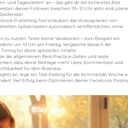
n‑ und Tageszeiten“ an – das gibt dir ein konkretes Bild
sten deiner Follower zwischen 19 – 21 Uhr aktiv sind, plane
eitfenster.
acebook‑Publishing‑Tool erlauben das Vorausplanen von
ittelten Spitzenzeiten automatisch veröffentlichen, ohne
 zu nutzen. Teste kleine Variationen – zum Beispiel ein
derer um 10 Uhr am Freitag. Vergleiche danach die
iming für deine speziellen Inhalte.
e die allgemeinen Best‑Practice‑Zeiten und teste
merken, dass deine Beiträge mehr Likes, Kommentare und
tbarkeit für dein Business.
nsights an, lege ein Test‑Posting für die kommende Woche 
dert. Viel Erfolg beim Optimieren deiner Facebook Postin