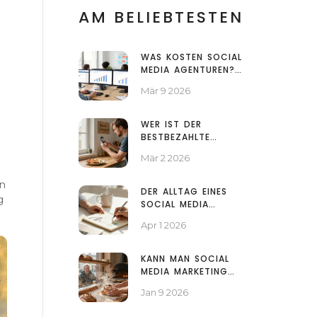
AM BELIEBTESTEN
WAS KOSTEN SOCIAL
MEDIA AGENTUREN?
KOSTEN FÜR FACEBOOK
Mär 9 2026
ADS AGENTUREN IM
ÜBERBLICK
WER IST DER
BESTBEZAHLTE
TIKTOKER IN
Mär 2 2026
ÖSTERREICH?
an
DER ALLTAG EINES
g
SOCIAL MEDIA
MARKETINGS:
Apr 1 2026
AUFGABEN, TOOLS UND
STRATEGIEN 2026
KANN MAN SOCIAL
MEDIA MARKETING
WIRKLICH SELBST
Jan 9 2026
LERNEN?