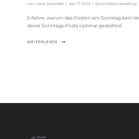
von Lukas Schönfeld
|
Sep, 17 2025
|
Social Media Marketing
Erfahre, warum das Posten am Sonntag kein Ver
deine Sonntags‑Posts optimal gestaltest.
WEITERLESEN