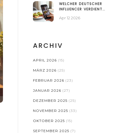
WELCHER DEUTSCHER
INFLUENCER VERDIENT
AM MEISTEN?
Apr 12 2026
EINKOMMEN UND
EINNAHMEQUELLEN 2026
ARCHIV
APRIL 2026
(15)
MÄRZ 2026
(25)
FEBRUAR 2026
(23)
JANUAR 2026
(27)
DEZEMBER 2025
(25)
NOVEMBER 2025
(33)
OKTOBER 2025
(15)
SEPTEMBER 2025
(7)