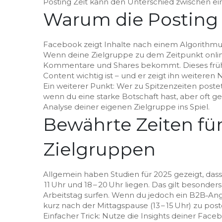
Posting Zeit kann den Unterschied zwischen ei
Warum die Posting Z
Facebook zeigt Inhalte nach einem Algorithmus,
Wenn deine Zielgruppe zu dem Zeitpunkt online i
Kommentare und Shares bekommt. Dieses frühe
Content wichtig ist – und er zeigt ihn weiteren 
Ein weiterer Punkt: Wer zu Spitzenzeiten postet
wenn du eine starke Botschaft hast, aber oft g
Analyse deiner eigenen Zielgruppe ins Spiel.
Bewährte Zeiten fü
Zielgruppen
Allgemein haben Studien für 2025 gezeigt, dass
11 Uhr und 18 – 20 Uhr liegen. Das gilt beson
Arbeitstag surfen. Wenn du jedoch ein B2B‑Ange
kurz nach der Mittagspause (13 – 15 Uhr) zu post
Einfacher Trick: Nutze die Insights deiner Faceb