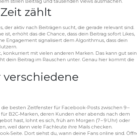
nem stillen Beitrag und tausenden Views ausmachen.
eit zählt
 der aktiv nach Beiträgen sucht, die gerade relevant sind.
st, erhöht das die Chance, dass dein Beitrag sofort Likes,
 Engagement signalisiert dem Algorithmus, dass dein
Nutzern.
, konkurriert mit vielen anderen Marken. Das kann gut sein
eht dein Beitrag im Rauschen unter. Genau hier kommt die
r verschiedene
 die besten Zeitfenster für Facebook-Posts zwischen 9 –
ders für B2C‑Marken, deren Kunden eher abends nach dem
bot hast, lohnt es sich, früh am Morgen (7 – 9 Uhr) oder
en, weil dann viele Fachleute ihre Mails checken.
ook‑Seite. Dort siehst du, wann deine Fans online sind. Öff