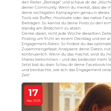
den Reiter „Beiträge“ und schaue dir die „Woche
deiner Community. Wenn du merkst, dass die mei
deine wichtigsten Kampagnen genau in dieses Z
Tools wie Buffer, Hootsuite oder das native F
Beiträgen. So kannst du deine Posts zu den erm
ständig am Bildschirm zu sitzen.
Denke daran, nicht jede Woche dieselben Zeiten
Posting um 9 Uhr an einem Dienstag und ein an
Engagement‑Raten. So findest du das optimale T
Zusammengefasst: Analysiere deine Daten, nutz
kontinuierlich. Wenn du das machst, wirst du 
Shares bekommen – und das bedeutet mehr Sich
Jetzt bist du dran: Schau dir deine Facebook‑I
und beobachte, wie sich das Engagement verän
Zeit!
17
Sep, 2025