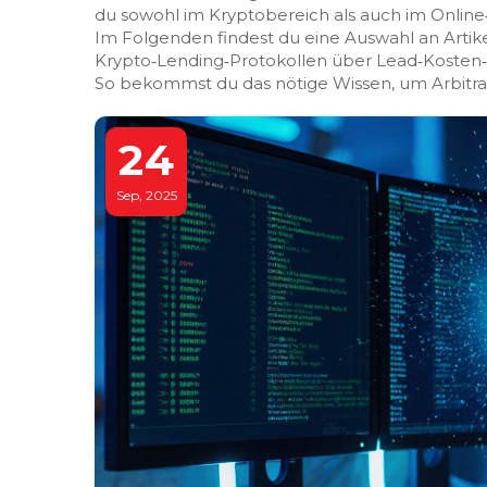
du sowohl im Kryptobereich als auch im Online
Im Folgenden findest du eine Auswahl an Artike
Krypto‑Lending‑Protokollen über Lead‑Kosten‑B
So bekommst du das nötige Wissen, um Arbitrag
24
Sep, 2025