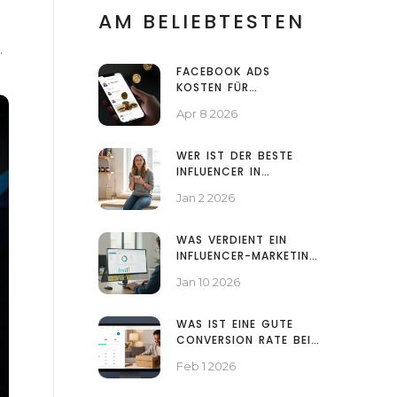
AM BELIEBTESTEN
.
FACEBOOK ADS
KOSTEN FÜR
UNTERNEHMEN:
Apr 8 2026
BUDGET-PLANUNG UND
PREISMODELL 2026
WER IST DER BESTE
INFLUENCER IN
ÖSTERREICH? DIE
Jan 2 2026
ECHTEN ZAHLEN HINTER
DEN GRÖSSTEN T
IKTOK-STARS 2026
WAS VERDIENT EIN
INFLUENCER-MARKETING
MANAGER IN
Jan 10 2026
ÖSTERREICH?
GEHÄLTER 2026
ERKLÄRT
WAS IST EINE GUTE
CONVERSION RATE BEI
META ADS? -
Feb 1 2026
REALISTISCHE WERTE
FÜR 2026