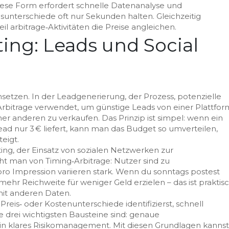
iese Form erfordert schnelle Datenanalyse und
sunterschiede oft nur Sekunden halten. Gleichzeitig
l arbitrage‑Aktivitäten die Preise angleichen.
ing: Leads und Social
insetzen. In der
Leadgenerierung
,
der Prozess, potenzielle
Arbitrage verwendet, um günstige Leads von einer Plattfor
ner anderen zu verkaufen. Das Prinzip ist simpel: wenn ein
ad nur 3 € liefert, kann man das Budget so umverteilen,
eigt.
ting
,
der Einsatz von sozialen Netzwerken zur
icht man von Timing‑Arbitrage: Nutzer sind zu
pro Impression variieren stark. Wenn du sonntags postest
ehr Reichweite für weniger Geld erzielen – das ist praktis
mit anderen Daten.
eis‑ oder Kostenunterschiede identifizierst, schnell
ie drei wichtigsten Bausteine sind: genaue
in klares Risikomanagement. Mit diesen Grundlagen kannst