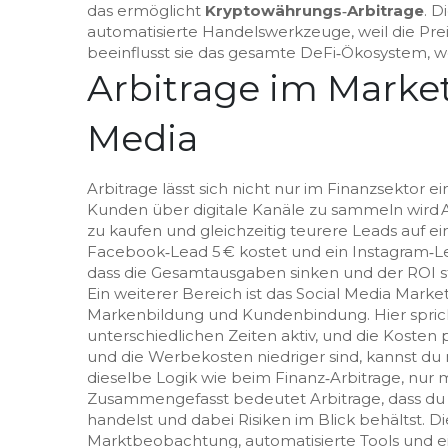
das ermöglicht
Kryptowährungs‑Arbitrage
. D
automatisierte Handelswerkzeuge, weil die Prei
beeinflusst sie das gesamte DeFi‑Ökosystem, wei
Arbitrage im Market
Media
Arbitrage lässt sich nicht nur im Finanzsektor e
Kunden über digitale Kanäle zu sammeln
wird 
zu kaufen und gleichzeitig teurere Leads auf ei
Facebook‑Lead 5 € kostet und ein Instagram‑Le
dass die Gesamtausgaben sinken und der ROI st
Ein weiterer Bereich ist das
Social Media Marke
Markenbildung und Kundenbindung
. Hier spr
unterschiedlichen Zeiten aktiv, und die Kosten 
und die Werbekosten niedriger sind, kannst du m
dieselbe Logik wie beim Finanz‑Arbitrage, nur 
Zusammengefasst bedeutet Arbitrage, dass du Pr
handelst und dabei Risiken im Blick behältst. D
Marktbeobachtung, automatisierte Tools und e