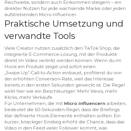
Reichweite, sondern auch Einkommen steigern – ein
direkter Nutzen für jede wachsende Marke oder jeden
aufstrebenden Micro‑Influencer.
Praktische Umsetzung und
verwandte Tools
Viele Creator nutzen zusätzlich den
TikTok Shop
,
die
integrierte E‑Commerce‑Lösung, mit der Produkte
direkt im Video verlinkt werden können
. Wenn du im
Hook ein Produkt zeigst und sofort einen
„Swipe‑Up“‑Call‑to‑Action einbaust, profitierst du von
der erhöhten Conversion‑Rate, weil das Interesse
bereits in den ersten Sekunden geweckt ist. Die Regel
wirkt hier wie ein Beschleuniger: Mehr Views, mehr
Klicks, mehr Verkäufe.
Für Unternehmen, die mit
Micro‑Influencern
arbeiten,
bedeutet die 60‑Sekunden‑Regel, dass die Briefings
klar definierte Hook‑Elemente enthalten sollten. Ein
kurzer, knackiger Einstieg erhöht die Chance, dass das
Video in den Feed vieler Follower kommt, was