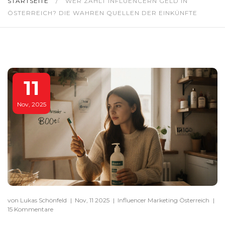
STARTSEITE
/
WER ZAHLT INFLUENCERN GELD IN
ÖSTERREICH? DIE WAHREN QUELLEN DER EINKÜNFTE
11
Nov, 2025
von Lukas Schönfeld
|
Nov, 11 2025
|
Influencer Marketing Österreich
|
15 Kommentare