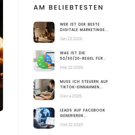
AM BELIEBTESTEN
WER IST DER BESTE
DIGITALE MARKETINGER
DER WELT? DIE WAHREN
Jan 23 2026
TREIBER HINTER
ERFOLGREICHEM SOCIAL
MEDIA MARKETING
WAS IST DIE
50/30/20-REGEL FÜR
SOCIAL MEDIA?
Mär 22 2026
MUSS ICH STEUERN AUF
TIKTOK-EINNAHMEN
ZAHLEN? DIE KLARE
Dez 4 2025
ANTWORT FÜR
ÖSTERREICH
LEADS AUF FACEBOOK
GENERIEREN:
SCHRITT‑FÜR‑SCHRITT‑GUIDE
Okt 22 2025
FÜR 2025