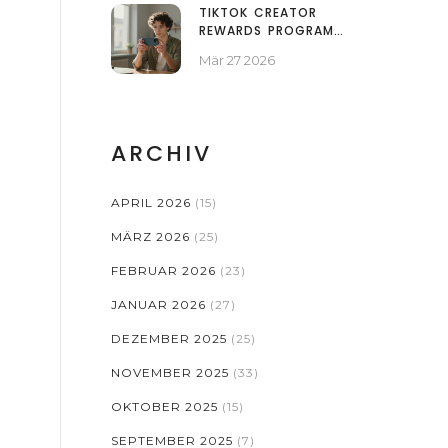
TIKTOK CREATOR
REWARDS PROGRAM
ÖSTERREICH:
Mär 27 2026
TEILNAHME &
GEWINNCHANCEN
ARCHIV
APRIL 2026
(15)
MÄRZ 2026
(25)
FEBRUAR 2026
(23)
JANUAR 2026
(27)
DEZEMBER 2025
(25)
NOVEMBER 2025
(33)
OKTOBER 2025
(15)
SEPTEMBER 2025
(7)