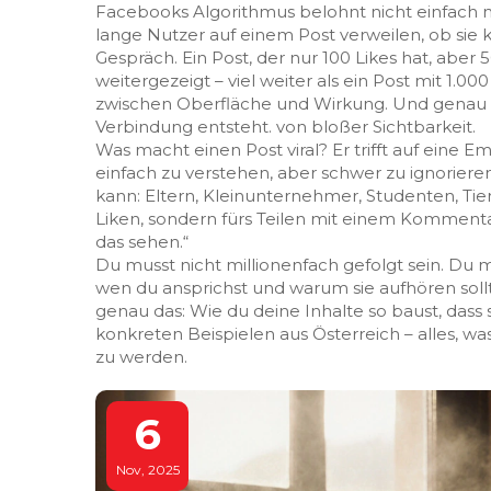
Facebooks Algorithmus belohnt nicht einfach nu
lange Nutzer auf einem Post verweilen, ob sie k
Gespräch
.
Ein Post, der nur 100 Likes hat, aber
weitergezeigt – viel weiter als ein Post mit 1.
zwischen Oberfläche und Wirkung. Und genau 
Verbindung entsteht
.
von bloßer Sichtbarkeit.
Was macht einen Post viral? Er trifft auf eine E
einfach zu verstehen, aber schwer zu ignorieren. 
kann: Eltern, Kleinunternehmer, Studenten, Tier
Liken, sondern fürs Teilen mit einem Kommenta
das sehen.“
Du musst nicht millionenfach gefolgt sein. Du 
wen du ansprichst und warum sie aufhören sollt
genau das: Wie du deine Inhalte so baust, dass 
konkreten Beispielen aus Österreich – alles, w
zu werden.
6
Nov, 2025