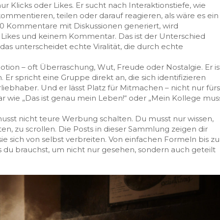
r Klicks oder Likes. Er sucht nach
Interaktionstiefe
,
wie
ommentieren, teilen oder darauf reagieren, als wäre es ein
 50 Kommentare mit Diskussionen generiert, wird
000 Likes und keinem Kommentar. Das ist der Unterschied
das unterscheidet echte
Viralität
,
die durch echte
motion – oft Überraschung, Wut, Freude oder Nostalgie. Er is
Er spricht eine Gruppe direkt an, die sich identifizieren
liebhaber. Und er lässt Platz für Mitmachen – nicht nur fürs
r wie „Das ist genau mein Leben!“ oder „Mein Kollege mus
musst nicht teure Werbung schalten. Du musst nur wissen,
en, zu scrollen. Die Posts in dieser Sammlung zeigen dir
sie sich von selbst verbreiten. Von einfachen Formeln bis zu
as du brauchst, um nicht nur gesehen, sondern auch geteilt